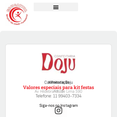
Confeitaria Doju
Alimentação
Valores especiais para kit festas
Km 18
Av. Hildebrando de Lima 590
Telefone: 11 99403-7334
Siga-nos no Instagram