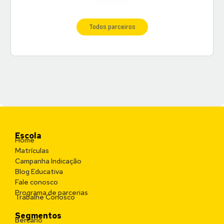
Todos parceiros
Escola
Home
Matrículas
Campanha Indicação
Blog Educativa
Fale conosco
Programa de parcerias
Trabalhe Conosco
Segmentos
Bercário