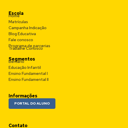
Escola
Home
Matrículas
Campanha Indicação
Blog Educativa
Fale conosco
Programa de parcerias
Trabalhe Conosco
Segmentos
Bercário
Educação Infantil
Ensino Fundamental I
Ensino Fundamental II
Informações
PORTAL DO ALUNO
Contato