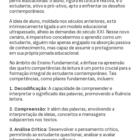
perfis educacionais: o aluno, figura estática e reativa, e o
estudante, ativo e pró-ativo, apto a enfrentar os desafios
contemporâneos.
A ideia de aluno, moldada nos séculos anteriores, está
intrinsecamente ligada a um modelo educacional
ultrapassado, alheio às demandas do século XXI. Nesse novo
cenário, é imperativo concebermos o aprendiz como um
estudante, alguém não apenas engajado na absorção passiva
de conhecimento, mas capaz de assumir o protagonismo
em sua própria jornada educacional.
No âmbito do Ensino Fundamental, a ênfase na apreensão
das quatro competências da leitura é um ponto crucial para a
formação integral do estudante contemporâneo. Tais
competências, como pilares fundamentais, incluem:
1. Decodificação:
A capacidade de compreender e
interpretar o significado das palavras, promovendo a fluência
leitora.
2. Compreensão:
Ir além das palavras, envolvendo a
interpretação de ideias, conceitos e mensagens
subjacentes nos textos.
3. Análise Crítica:
Desenvolver o pensamento crítico,
permitindo ao estudante questionar, analisar e avaliar