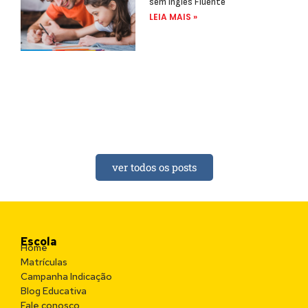
sem Inglês Fluente
LEIA MAIS »
ver todos os posts
Escola
Home
Matrículas
Campanha Indicação
Blog Educativa
Fale conosco